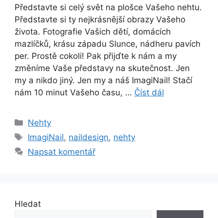
Představte si celý svět na plošce Vašeho nehtu.
Představte si ty nejkrásnější obrazy Vašeho
života. Fotografie Vašich dětí, domácích
mazlíčků, krásu západu Slunce, nádheru pavích
per. Prostě cokoli! Pak přijďte k nám a my
změníme Vaše představy na skutečnost. Jen
my a nikdo jiný. Jen my a náš ImagiNail! Stačí
nám 10 minut Vašeho času, …
Číst dál
Rubriky
Nehty
Štítky
ImagiNail
,
naildesign
,
nehty
Napsat komentář
Hledat