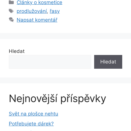
Rubriky
Články o kosmetice
Štítky
prodlužování
,
řasy
Napsat komentář
Hledat
Hledat
Nejnovější příspěvky
Svět na plošce nehtu
Potřebujete dárek?