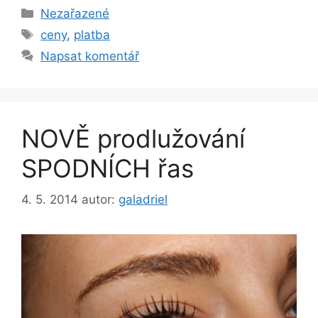
Rubriky
Nezařazené
Štítky
ceny
,
platba
Napsat komentář
NOVĚ prodlužování
SPODNÍCH řas
4. 5. 2014
autor:
galadriel