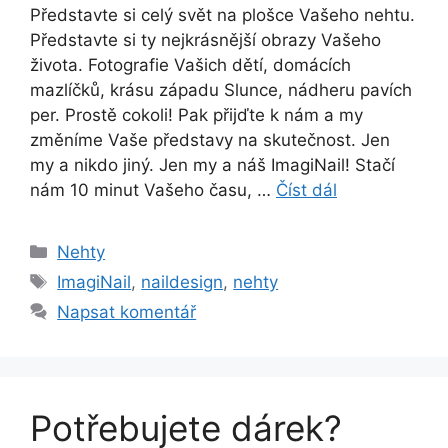
Představte si celý svět na plošce Vašeho nehtu.
Představte si ty nejkrásnější obrazy Vašeho
života. Fotografie Vašich dětí, domácích
mazlíčků, krásu západu Slunce, nádheru pavích
per. Prostě cokoli! Pak přijďte k nám a my
změníme Vaše představy na skutečnost. Jen
my a nikdo jiný. Jen my a náš ImagiNail! Stačí
nám 10 minut Vašeho času, …
Číst dál
Rubriky
Nehty
Štítky
ImagiNail
,
naildesign
,
nehty
Napsat komentář
Potřebujete dárek?