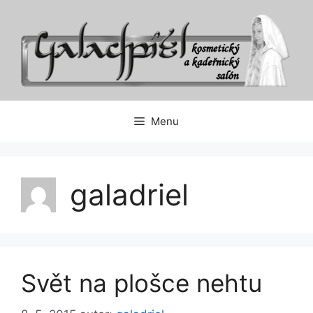
Přeskočit
na
obsah
Menu
galadriel
Svět na plošce nehtu