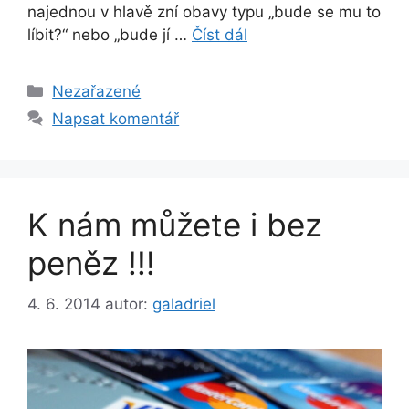
najednou v hlavě zní obavy typu „bude se mu to
líbit?“ nebo „bude jí …
Číst dál
Rubriky
Nezařazené
Napsat komentář
K nám můžete i bez
peněz !!!
4. 6. 2014
autor:
galadriel